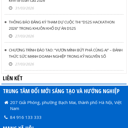
kinh tế toàn cầu 2026”
31/03/2026
THÔNG BÁO ĐĂNG KÝ THAM DỰ CUỘC THI “DS2S HACKATHON
2026” TRONG KHUÔN KHỔ DỰ ÁN DS2S
27/03/2026
CHƯƠNG TRÌNH ĐÀO TẠO: “VƯƠN MÌNH BỨT PHÁ CÙNG AI” – ĐÁNH
THỨC SỨC MẠNH DOANH NGHIỆP TRONG KỶ NGUYÊN SỐ
27/03/2026
LIÊN KẾT
TRUNG TÂM ĐỔI MỚI SÁNG TẠO VÀ HƯỚNG NGHIỆP
207 Giải Phóng, phường Bạch Mai, thành phố Hà Nội, Việt
Nam
84 916 133 333