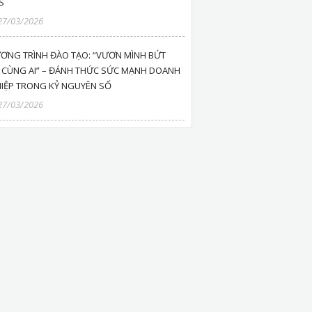
S
27/03/2026
ƠNG TRÌNH ĐÀO TẠO: “VƯƠN MÌNH BỨT
 CÙNG AI” – ĐÁNH THỨC SỨC MẠNH DOANH
IỆP TRONG KỶ NGUYÊN SỐ
27/03/2026