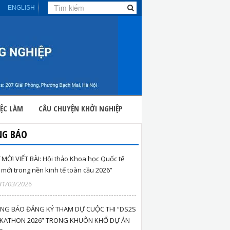
ENGLISH
IỆC LÀM
CÂU CHUYỆN KHỞI NGHIỆP
NG BÁO
MỜI VIẾT BÀI: Hội thảo Khoa học Quốc tế
 mới trong nền kinh tế toàn cầu 2026”
31/03/2026
NG BÁO ĐĂNG KÝ THAM DỰ CUỘC THI “DS2S
KATHON 2026” TRONG KHUÔN KHỔ DỰ ÁN