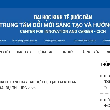
N CỨU
ĐÀO TẠO
ƯƠM TẠO
TIN TỨC
TÀI NGUYÊN
V
THÔ
THƯ 
“Đổi
CH TRÌNH BÀY BÀI DỰ THI, TẠO TÀI KHOẢN
ÀI DỰ THI - IRC 2026
THÔ
HAC